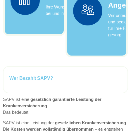
Angeh
Ihre Wünsche und Werte stehen
bei uns immer im Mittelpunkt
Wir unterst
und begleit
für Ihre Fami
gesorgt
Wer Bezahlt SAPV?
SAPV ist eine
gesetzlich garantierte Leistung der
Krankenversicherung
.
Das bedeutet:
SAPV ist eine Leistung der
gesetzlichen Krankenversicherung
.
Die
Kosten werden vollständig übernommen
– es entstehen