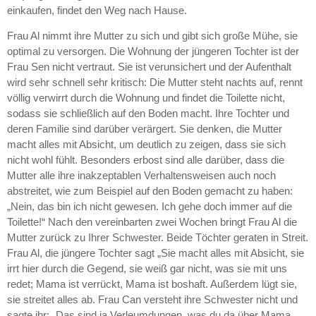
einkaufen, findet den Weg nach Hause.
Frau Al nimmt ihre Mutter zu sich und gibt sich große Mühe, sie
optimal zu versorgen. Die Wohnung der jüngeren Tochter ist der
Frau Sen nicht vertraut. Sie ist verunsichert und der Aufenthalt
wird sehr schnell sehr kritisch: Die Mutter steht nachts auf, rennt
völlig verwirrt durch die Wohnung und findet die Toilette nicht,
sodass sie schließlich auf den Boden macht. Ihre Tochter und
deren Familie sind darüber verärgert. Sie denken, die Mutter
macht alles mit Absicht, um deutlich zu zeigen, dass sie sich
nicht wohl fühlt. Besonders erbost sind alle darüber, dass die
Mutter alle ihre inakzeptablen Verhaltensweisen auch noch
abstreitet, wie zum Beispiel auf den Boden gemacht zu haben:
„Nein, das bin ich nicht gewesen. Ich gehe doch immer auf die
Toilette!“ Nach den vereinbarten zwei Wochen bringt Frau Al die
Mutter zurück zu Ihrer Schwester. Beide Töchter geraten in Streit.
Frau Al, die jüngere Tochter sagt „Sie macht alles mit Absicht, sie
irrt hier durch die Gegend, sie weiß gar nicht, was sie mit uns
redet; Mama ist verrückt, Mama ist boshaft. Außerdem lügt sie,
sie streitet alles ab. Frau Can versteht ihre Schwester nicht und
sagte ihr: „Das sind ja Verleumdungen, was du da über Mama