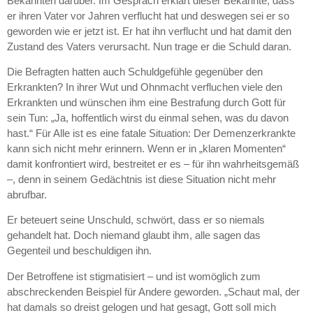
Bekannten darüber. Im Gespräch erklärt dieser Bekannte, dass
er ihren Vater vor Jahren verflucht hat und deswegen sei er so
geworden wie er jetzt ist. Er hat ihn verflucht und hat damit den
Zustand des Vaters verursacht. Nun trage er die Schuld daran.
Die Befragten hatten auch Schuldgefühle gegenüber den
Erkrankten? In ihrer Wut und Ohnmacht verfluchen viele den
Erkrankten und wünschen ihm eine Bestrafung durch Gott für
sein Tun: „Ja, hoffentlich wirst du einmal sehen, was du davon
hast.“ Für Alle ist es eine fatale Situation: Der Demenzerkrankte
kann sich nicht mehr erinnern. Wenn er in „klaren Momenten“
damit konfrontiert wird, bestreitet er es – für ihn wahrheitsgemäß
–, denn in seinem Gedächtnis ist diese Situation nicht mehr
abrufbar.
Er beteuert seine Unschuld, schwört, dass er so niemals
gehandelt hat. Doch niemand glaubt ihm, alle sagen das
Gegenteil und beschuldigen ihn.
Der Betroffene ist stigmatisiert – und ist womöglich zum
abschreckenden Beispiel für Andere geworden. „Schaut mal, der
hat damals so dreist gelogen und hat gesagt, Gott soll mich