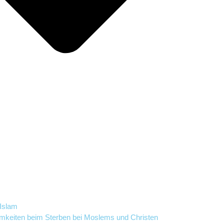
 Islam
mkeiten beim Sterben bei Moslems und Christen