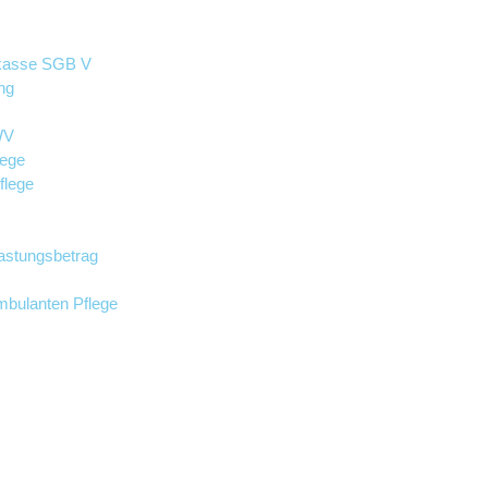
nkasse SGB V
ng
WV
lege
flege
astungsbetrag
Ambulanten Pflege